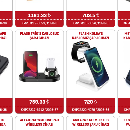
1161.33
₺
703.5
₺
26-36
KMPC7212-3653 / 2026-0
KMPC7213-3654 / 2026-0
KMPC
SAFE
FLASH TRİO'S KABLOSUZ
FLASH KOLBA'S
MET
HAZI
ŞARJ CİHAZI
KABLOSUZ ŞARJ CİHAZI
KAB
759.33
₺
720
₺
26-36
KMPC7217-3712 / 2026-37
KMPC7220-4079 / 2026-36
KMP
ÇOK
ALFA KRAF'S MOUSE PAD
ANKARA KALEMLİKLİ'S
EFS
MBA
WİRELESS CİHAZI
WİRELESS ŞARJ CİHAZI
PA