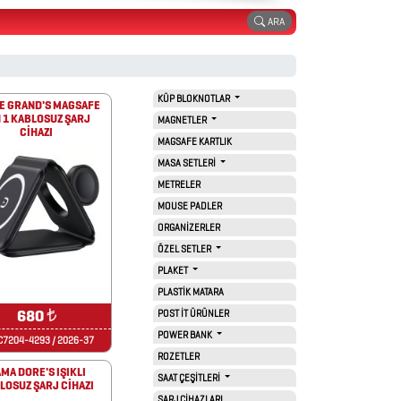
ARA
KÜP BLOKNOTLAR
E GRAND'S MAGSAFE
N 1 KABLOSUZ ŞARJ
MAGNETLER
CİHAZI
MAGSAFE KARTLIK
MASA SETLERİ
METRELER
MOUSE PADLER
ORGANİZERLER
ÖZEL SETLER
PLAKET
PLASTİK MATARA
680
₺
POST İT ÜRÜNLER
POWER BANK
7204-4293 / 2026-37
ROZETLER
MA DORE'S IŞIKLI
SAAT ÇEŞİTLERİ
LOSUZ ŞARJ CİHAZI
ŞARJ CİHAZLARI