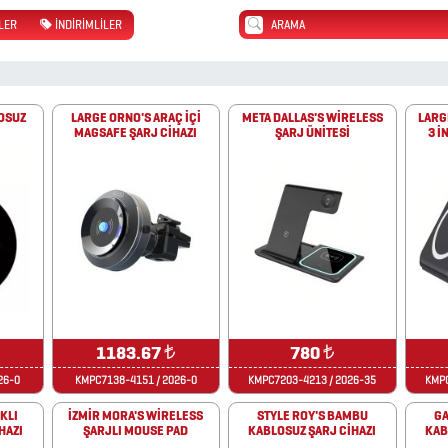
LER
İNDİRİMLİLER
LOSUZ
LARGE ORNO'S ARAÇ İÇİ
META DALLAS'S WİRELESS
LARG
MAGSAFE ŞARJ CİHAZI
ŞARJ ÜNİTESİ
3 İ
1183.67
₺
780
₺
26-0
KMPC7138-4151 / 2026-0
KMPC7203-4213 / 2026-35
KMPC
KLI
İZMİR MORA'S WİRELESS
STYLE ROY'S BAMBU
GA
HAZI
ŞARJLI MOUSE PAD
KABLOSUZ ŞARJ CİHAZI
KAB