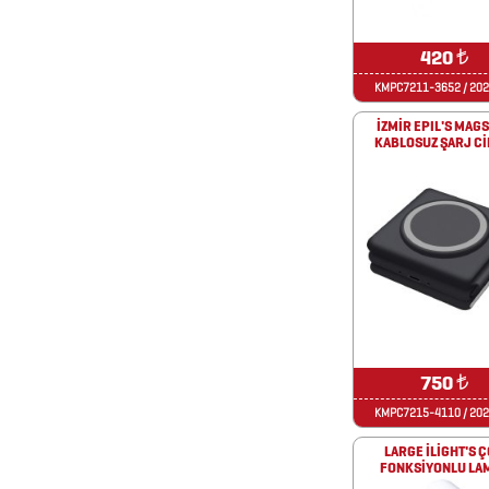
ÇAKMAKLAR
420
₺
CAM
KMPC7211-3652 / 20
MATARA
İZMİR EPIL'S MAG
KABLOSUZ ŞARJ Cİ
&
KARAF
ÇANTALAR
DEFTER
&
TARİHSİZ
750
₺
AJANDA
KMPC7215-4110 / 20
LARGE İLİGHT'S 
DİĞER
FONKSİYONLU LA