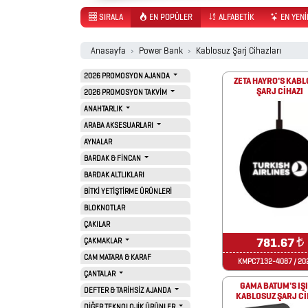
SIRALA
EN POPÜLER
ALFABETİK
EN YENİ
2026
Anasayfa
Power Bank
Kablosuz Şarj Cihazları
PROMOSYON
2026 PROMOSYON AJANDA
ZETA HAYRO'S KAB
AJANDA
ŞARJ CİHAZI
2026 PROMOSYON TAKVİM
ANAHTARLIK
ARABA AKSESUARLARI
2026
AYNALAR
PROMOSYON
BARDAK & FİNCAN
BARDAK ALTLIKLARI
TAKVİM
BİTKİ YETİŞTİRME ÜRÜNLERİ
BLOKNOTLAR
ANAHTARLIK
ÇAKILAR
781.67
₺
ÇAKMAKLAR
CAM MATARA & KARAF
KMPC7132-4087 / 20
ARABA
ÇANTALAR
GAMA BATUM'S IŞI
AKSESUARLARI
DEFTER & TARİHSİZ AJANDA
KABLOSUZ ŞARJ Cİ
DİĞER TEKNOLOJİK ÜRÜNLER