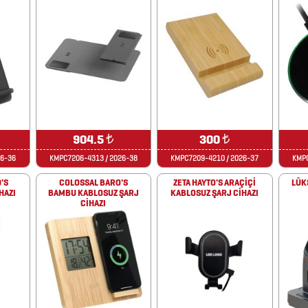
904.5
₺
300
₺
26-36
KMPC7206-4313 / 2026-38
KMPC7209-4210 / 2026-37
KMPC
'S
COLOSSAL BARO'S
ZETA HAYTO'S ARAÇİÇİ
LÜK
HAZI
BAMBU KABLOSUZ ŞARJ
KABLOSUZ ŞARJ CİHAZI
CİHAZI