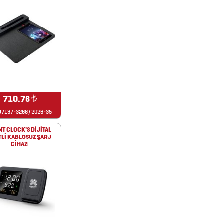
710.76
₺
7137-3268 / 2026-35
NT CLOCK'S DİJİTAL
TLİ KABLOSUZ ŞARJ
CİHAZI