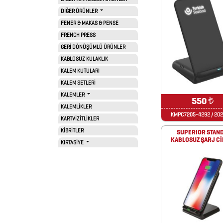
DİĞER ÜRÜNLER
AYNALAR
FENER & MAKAS & PENSE
FRENCH PRESS
BARDAK
GERİ DÖNÜŞÜMLÜ ÜRÜNLER
&
KABLOSUZ KULAKLIK
FİNCAN
KALEM KUTULARI
KALEM SETLERİ
KALEMLER
550
₺
BARDAK
KALEMLİKLER
KMPC7205-4292 / 20
ALTLIKLARI
KARTVİZİTLİKLER
KİBRİTLER
SUPERIOR STAND
BİTKİ
KABLOSUZ ŞARJ Cİ
KIRTASİYE
YETİŞTİRME
ÜRÜNLERİ
BLOKNOTLAR
ÇAKILAR