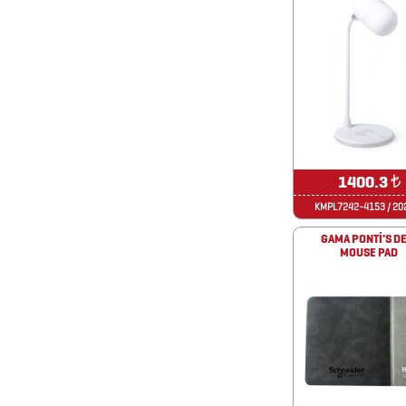
TEKNOLOJİK
ÜRÜNLER
DİĞER
ÜRÜNLER
1400.3
₺
FENER
KMPL7242-4153 / 20
&
MAKAS
GAMA PONTİ'S DE
MOUSE PAD
&
PENSE
FRENCH
PRESS
GERİ