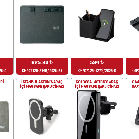
625.33
₺
594
₺
26-0
KMPÖ7125-3146 / 2026-35
KMPÖ7126-4272 / 2026-0
KMPÖ
Rİ
İSTANBUL ASTON'S ARAÇ
COLOSSAL ASTON'S ARAÇ
GIA
İÇİ MAGSAFE ŞARJ CİHAZI
İÇİ MAGSAFE ŞARJ CİHAZI
SAA