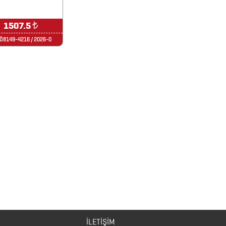
1507.5
₺
Ö8149-4216 / 2026-0
İLETİŞİM