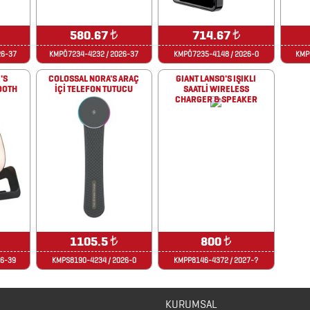
580.67
₺
714.67
₺
26-37
KMPÖ7234-4232 / 2026-37
KMPÖ7235-4148 / 2026-0
KMP
'S
COLOSSAL NORA'S ARAÇ
GIANT LANSO'S IŞIKLI
OOTH
İÇİ TELEFON TUTUCU
SAATLİ WIRELESS
CHARGER & SPEAKER
1105.5
₺
800
₺
26-39
KMPS8190-4234 / 2026-0
KMPP8146-4372 / 2027-?
KURUMSAL