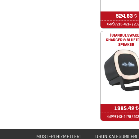
DÖNÜŞÜMLÜ
ÜRÜNLER
524.83
₺
KABLOSUZ
KMPÖ7216-4214 / 20
KULAKLIK
İSTANBUL SWAKE
CHARGER & BLUET
SPEAKER
KALEM
KUTULARI
KALEM
SETLERİ
KALEMLER
1385.42
₺
KALEMLİKLER
KMPP8143-2478 / 20
KARTVİZİTLİKLER
KİBRİTLER
MÜŞTERİ HİZMETLERİ
ÜRÜN KATEGORILERI