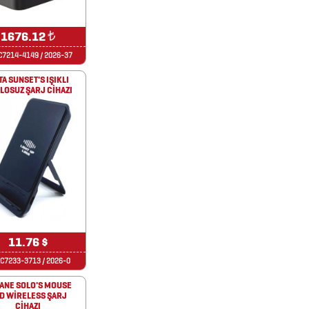
1676.12
₺
7214-4149 / 2026-37
A SUNSET'S IŞIKLI
LOSUZ ŞARJ CİHAZI
11.76 $
C7233-3713 / 2026-0
ANE SOLO'S MOUSE
D WİRELESS ŞARJ
CİHAZI