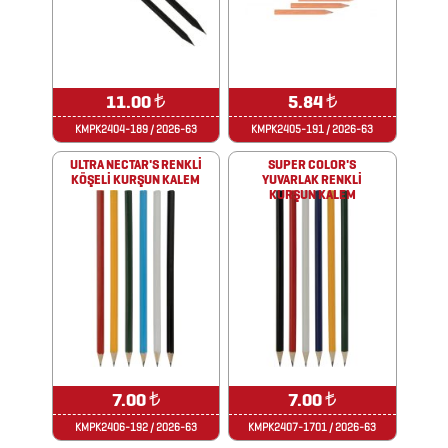
ÇAKMAKLAR
CAM
MATARA
11.00
₺
5.84
₺
&
KMPK2404-189 / 2026-63
KMPK2405-191 / 2026-63
KARAF
ULTRA NECTAR'S RENKLİ
SUPER COLOR'S
KÖŞELİ KURŞUN KALEM
YUVARLAK RENKLİ
ÇANTALAR
KURŞUN KALEM
DEFTER
&
TARİHSİZ
AJANDA
7.00
₺
7.00
₺
DİĞER
KMPK2406-192 / 2026-63
KMPK2407-1701 / 2026-63