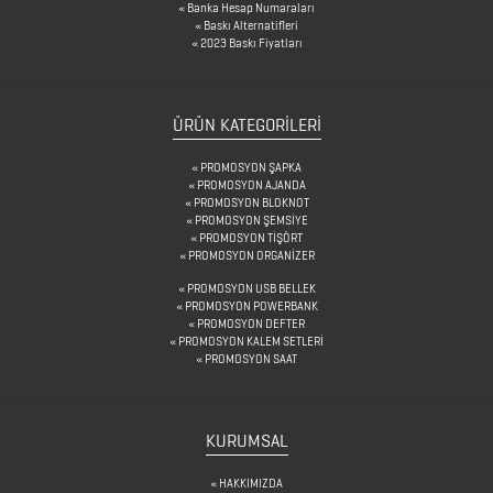
DÖNÜŞÜMLÜ
Banka Hesap Numaraları
Baskı Alternatifleri
ÜRÜNLER
2023 Baskı Fiyatları
KABLOSUZ
KULAKLIK
ÜRÜN KATEGORILERI
KALEM
PROMOSYON ŞAPKA
PROMOSYON AJANDA
KUTULARI
PROMOSYON BLOKNOT
PROMOSYON ŞEMSİYE
KALEM
PROMOSYON TİŞÖRT
PROMOSYON ORGANİZER
SETLERİ
PROMOSYON USB BELLEK
KALEMLER
PROMOSYON POWERBANK
PROMOSYON DEFTER
PROMOSYON KALEM SETLERİ
PROMOSYON SAAT
KALEMLİKLER
KARTVİZİTLİKLER
KURUMSAL
KİBRİTLER
HAKKIMIZDA