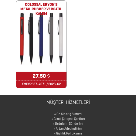
TEKNOLOJİK
COLOSSAL ERYON'S
METAL RUBBER VERSATİL
ÜRÜNLER
KALEM
DİĞER
ÜRÜNLER
FENER
&
27.50
₺
MAKAS
KMPV2387-4071 / 2026-62
&
PENSE
MÜŞTERİ HİZMETLERİ
FRENCH
Ön Sipariş Sistemi
PRESS
Genel Çalışma Şartları
Ürünlerin Gönderimi
GERİ
Artan Adet indirimi
Gizlilik Politikamız