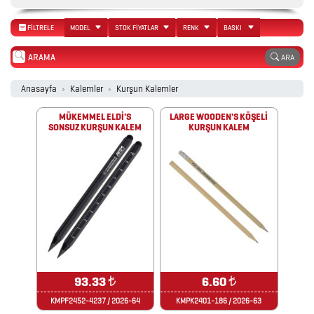
FİLTRELE
MODEL
STOK FİYATLAR
RENK
BASKI
2026
ARA
PROMOSYON
AJANDA
Anasayfa
Kalemler
Kurşun Kalemler
MÜKEMMEL ELDİ'S
LARGE WOODEN'S KÖŞELİ
SONSUZ KURŞUN KALEM
KURŞUN KALEM
2026
PROMOSYON
TAKVİM
ANAHTARLIK
ARABA
93.33
₺
6.60
₺
AKSESUARLARI
KMPF2452-4237 / 2026-64
KMPK2401-186 / 2026-63