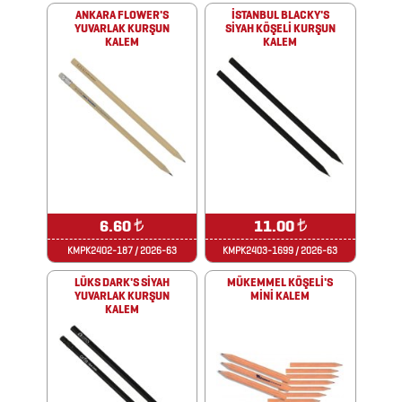
ANKARA FLOWER'S
İSTANBUL BLACKY'S
YUVARLAK KURŞUN
SİYAH KÖŞELİ KURŞUN
AYNALAR
KALEM
KALEM
BARDAK
&
FİNCAN
BARDAK
ALTLIKLARI
6.60
₺
11.00
₺
BİTKİ
KMPK2402-187 / 2026-63
KMPK2403-1699 / 2026-63
YETİŞTİRME
LÜKS DARK'S SİYAH
MÜKEMMEL KÖŞELİ'S
YUVARLAK KURŞUN
MİNİ KALEM
ÜRÜNLERİ
KALEM
BLOKNOTLAR
ÇAKILAR