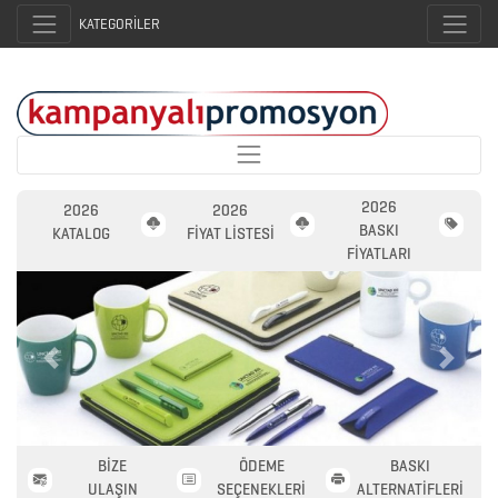
KATEGORİLER
2026
2026
2026
BASKI
KATALOG
FİYAT LİSTESİ
FİYATLARI
Previous
Next
2026
PROMOSYON
AJANDA
BİZE
ÖDEME
BASKI
ULAŞIN
SEÇENEKLERİ
ALTERNATİFLERİ