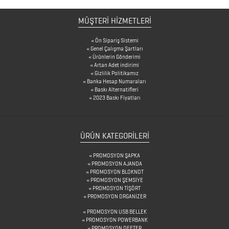
BARDAK
MÜŞTERİ HİZMETLERİ
ALTLIKLARI
Ön Sipariş Sistemi
BİTKİ
Genel Çalışma Şartları
Ürünlerin Gönderimi
YETİŞTİRME
Artan Adet indirimi
Gizlilik Politikamız
ÜRÜNLERİ
Banka Hesap Numaraları
Baskı Alternatifleri
BLOKNOTLAR
2023 Baskı Fiyatları
ÇAKILAR
ÜRÜN KATEGORILERI
ÇAKMAKLAR
PROMOSYON ŞAPKA
PROMOSYON AJANDA
CAM
PROMOSYON BLOKNOT
PROMOSYON ŞEMSİYE
MATARA
PROMOSYON TİŞÖRT
PROMOSYON ORGANİZER
&
PROMOSYON USB BELLEK
KARAF
PROMOSYON POWERBANK
PROMOSYON DEFTER