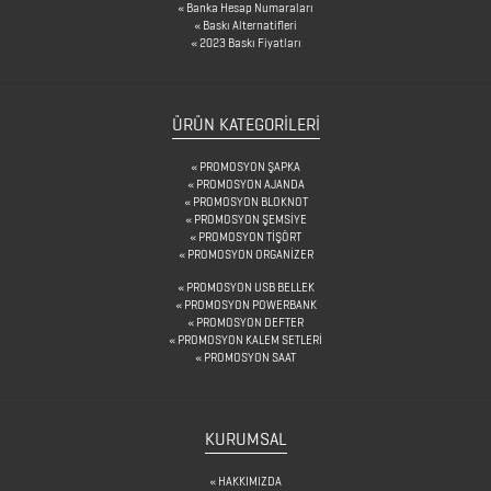
Banka Hesap Numaraları
KARAF
Baskı Alternatifleri
2023 Baskı Fiyatları
ÇANTALAR
ÜRÜN KATEGORILERI
DEFTER
PROMOSYON ŞAPKA
&
PROMOSYON AJANDA
PROMOSYON BLOKNOT
TARİHSİZ
PROMOSYON ŞEMSİYE
AJANDA
PROMOSYON TİŞÖRT
PROMOSYON ORGANİZER
PROMOSYON USB BELLEK
PROMOSYON POWERBANK
DİĞER
PROMOSYON DEFTER
PROMOSYON KALEM SETLERİ
TEKNOLOJİK
PROMOSYON SAAT
ÜRÜNLER
KURUMSAL
DİĞER
HAKKIMIZDA
ÜRÜNLER