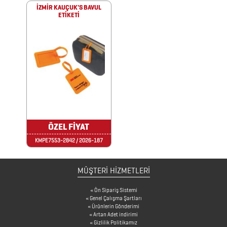
FİNCAN
İZMİR KAUÇUK'S BAVUL
ETİKETİ
BARDAK
ALTLIKLARI
BİTKİ
YETİŞTİRME
ÜRÜNLERİ
BLOKNOTLAR
ÖZEL FİYAT
ÇAKILAR
KMPE7553-2842 / 2026-187
ÇAKMAKLAR
MÜŞTERİ HİZMETLERİ
Ön Sipariş Sistemi
CAM
Genel Çalışma Şartları
Ürünlerin Gönderimi
MATARA
Artan Adet indirimi
&
Gizlilik Politikamız