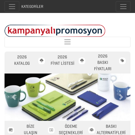
KATEGORİLER
2026
2026
2026
BASKI
KATALOG
FİYAT LİSTESİ
FİYATLARI
Previous
Next
2026
PROMOSYON
BİZE
ÖDEME
BASKI
AJANDA
ULAŞIN
SEÇENEKLERİ
ALTERNATİFLERİ