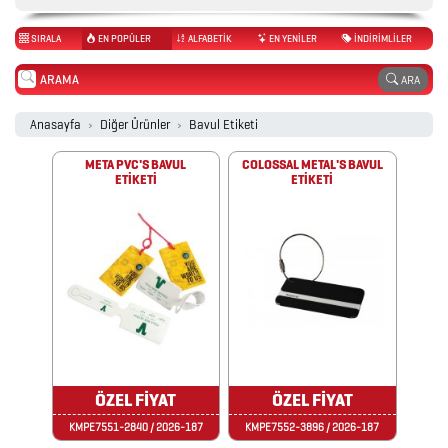
SIRALA
EN POPÜLER
ALFABETİK
EN YENİLER
İNDİRİMLİLER
2026
ARA
PROMOSYON
TAKVİM
Anasayfa
Diğer Ürünler
Bavul Etiketi
META PVC'S BAVUL
COLOSSAL METAL'S BAVUL
ETİKETİ
ETİKETİ
ANAHTARLIK
ARABA
AKSESUARLARI
AYNALAR
BARDAK
ÖZEL FİYAT
ÖZEL FİYAT
&
KMPE7551-2840 / 2026-187
KMPE7552-3896 / 2026-187