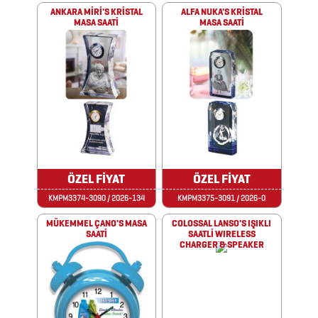
&
ANKARA MİRİ'S KRİSTAL
ALFA NUKA'S KRİSTAL
MASA SAATİ
MASA SAATİ
FİNCAN
BARDAK
ALTLIKLARI
BİTKİ
YETİŞTİRME
ÜRÜNLERİ
ÖZEL FİYAT
ÖZEL FİYAT
BLOKNOTLAR
KMPM3374-3090 / 2026-134
KMPM3375-3091 / 2026-0
MÜKEMMEL ÇANO'S MASA
COLOSSAL LANSO'S IŞIKLI
ÇAKILAR
SAATİ
SAATLİ WIRELESS
CHARGER & SPEAKER
ÇAKMAKLAR
CAM