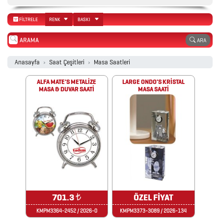
PROMOSYON
AJANDA
FİLTRELE
RENK
BASKI
ARA
2026
Anasayfa
Saat Çeşitleri
Masa Saatleri
PROMOSYON
TAKVİM
ALFA MATE'S METALİZE
LARGE ONDO'S KRİSTAL
MASA & DUVAR SAATİ
MASA SAATİ
ANAHTARLIK
ARABA
AKSESUARLARI
AYNALAR
701.3
₺
ÖZEL FİYAT
KMPM3364-2452 / 2026-0
KMPM3373-3089 / 2026-134
BARDAK