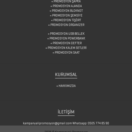
PROMOSYON ŞAPKA
DİĞER
PROMOSYON AJANDA
PROMOSYON BLOKNOT
ÜRÜNLER
PROMOSYON ŞEMSİYE
PROMOSYON TİŞÖRT
PROMOSYON ORGANİZER
FENER
PROMOSYON USB BELLEK
PROMOSYON POWERBANK
&
PROMOSYON DEFTER
PROMOSYON KALEM SETLERİ
MAKAS
PROMOSYON SAAT
&
PENSE
KURUMSAL
FRENCH
HAKKIMIZDA
PRESS
GERİ
DÖNÜŞÜMLÜ
İLETİŞİM
ÜRÜNLER
kampanyalipromosyon@gmail.com
Whatsapp: 0505 774 85 90
KABLOSUZ
2026 © Kampanyalı Promosyon