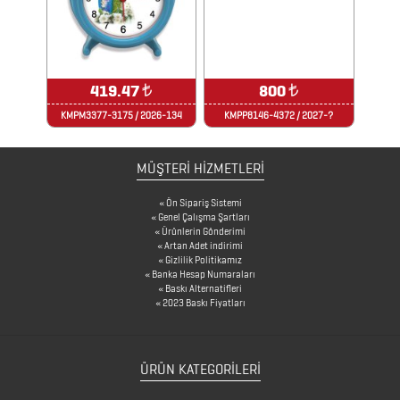
MATARA
&
KARAF
419.47
₺
800
₺
ÇANTALAR
KMPM3377-3175 / 2026-134
KMPP8146-4372 / 2027-?
DEFTER
MÜŞTERİ HİZMETLERİ
&
Ön Sipariş Sistemi
TARİHSİZ
Genel Çalışma Şartları
Ürünlerin Gönderimi
AJANDA
Artan Adet indirimi
Gizlilik Politikamız
Banka Hesap Numaraları
Baskı Alternatifleri
DİĞER
2023 Baskı Fiyatları
TEKNOLOJİK
ÜRÜNLER
ÜRÜN KATEGORILERI