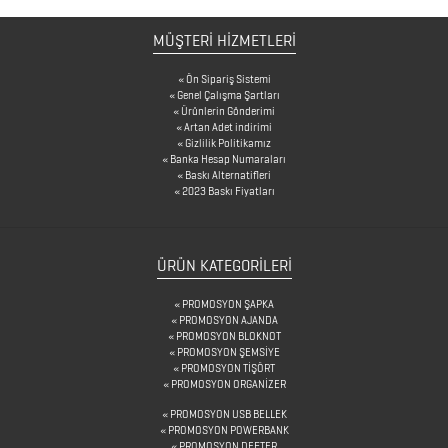
BARDAK
MÜŞTERİ HİZMETLERİ
ALTLIKLARI
Ön Sipariş Sistemi
BİTKİ
Genel Çalışma Şartları
Ürünlerin Gönderimi
YETİŞTİRME
Artan Adet indirimi
Gizlilik Politikamız
ÜRÜNLERİ
Banka Hesap Numaraları
Baskı Alternatifleri
BLOKNOTLAR
2023 Baskı Fiyatları
ÇAKILAR
ÜRÜN KATEGORILERI
ÇAKMAKLAR
PROMOSYON ŞAPKA
PROMOSYON AJANDA
CAM
PROMOSYON BLOKNOT
PROMOSYON ŞEMSİYE
MATARA
PROMOSYON TİŞÖRT
PROMOSYON ORGANİZER
&
PROMOSYON USB BELLEK
KARAF
PROMOSYON POWERBANK
PROMOSYON DEFTER