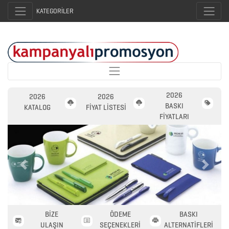
KATEGORİLER
2026
2026
2026
BASKI
KATALOG
FİYAT LİSTESİ
FİYATLARI
Previous
Next
2026
PROMOSYON
AJANDA
BİZE
ÖDEME
BASKI
ULAŞIN
SEÇENEKLERİ
ALTERNATİFLERİ