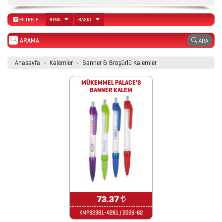
2026
FİLTRELE
RENK
BASKI
PROMOSYON
TAKVİM
ARA
Anasayfa
Kalemler
Banner & Broşürlü Kalemler
ANAHTARLIK
MÜKEMMEL PALACE'S
BANNER KALEM
ARABA
AKSESUARLARI
AYNALAR
BARDAK
&
73.37
₺
FİNCAN
KMPB2381-4261 / 2026-62