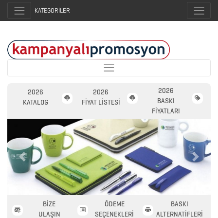
KATEGORİLER
2026
2026
2026
BASKI
KATALOG
FİYAT LİSTESİ
FİYATLARI
2026
Previous
Next
PROMOSYON
AJANDA
BİZE
ÖDEME
BASKI
ULAŞIN
SEÇENEKLERİ
ALTERNATİFLERİ
2026