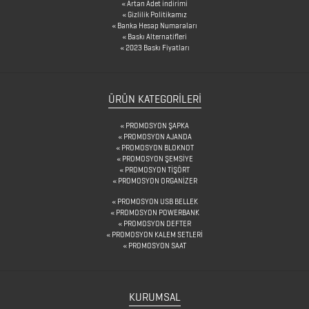
BARDAK
Artan Adet indirimi
Gizlilik Politikamız
ALTLIKLARI
Banka Hesap Numaraları
Baskı Alternatifleri
2023 Baskı Fiyatları
BİTKİ
YETİŞTİRME
ÜRÜNLERİ
ÜRÜN KATEGORILERI
BLOKNOTLAR
PROMOSYON ŞAPKA
PROMOSYON AJANDA
ÇAKILAR
PROMOSYON BLOKNOT
PROMOSYON ŞEMSİYE
PROMOSYON TİŞÖRT
ÇAKMAKLAR
PROMOSYON ORGANİZER
PROMOSYON USB BELLEK
PROMOSYON POWERBANK
CAM
PROMOSYON DEFTER
PROMOSYON KALEM SETLERİ
MATARA
PROMOSYON SAAT
&
KARAF
KURUMSAL