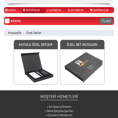
PROMOSYON
SIRALA
EN POPÜLER
ALFABETİK
EN YENİLER
İNDİRİMLİLER
TAKVİM
ARA
ANAHTARLIK
Anasayfa
Özel Setler
KUTULU ÖZEL SETLER
ÖZEL SET KUTULARI
ARABA
AKSESUARLARI
AYNALAR
BARDAK
&
MÜŞTERİ HİZMETLERİ
FİNCAN
Ön Sipariş Sistemi
Genel Çalışma Şartları
Ürünlerin Gönderimi